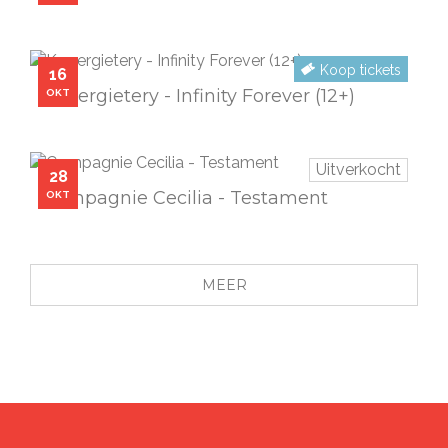
Koop tickets
VR
16
Kopergietery - Infinity Forever (12+)
OKT
Uitverkocht
WO
28
Compagnie Cecilia - Testament
OKT
MEER