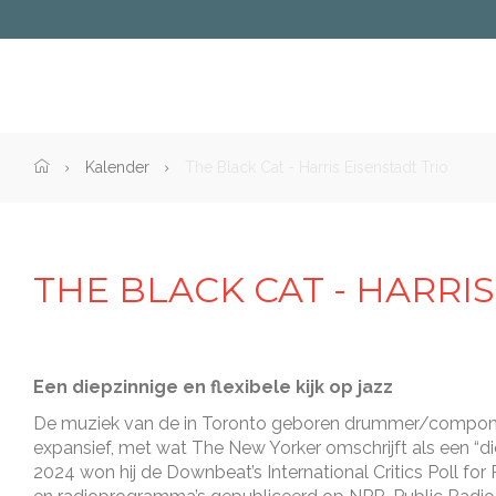
CC
De
Brouckere
Home">
Kalender
The Black Cat - Harris Eisenstadt Trio
THE BLACK CAT - HARRI
Een diepzinnige en flexibele kijk op jazz
De muziek van de in Toronto geboren drummer/componist
expansief, met wat The New Yorker omschrijft als een “die
2024 won hij de Downbeat’s International Critics Poll for 