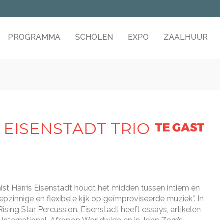
PROGRAMMA
SCHOLEN
EXPO
ZAALHUUR
Naar
content
T
S EISENSTADT TRIO
E
G
A
 Harris Eisenstadt houdt het midden tussen intiem en
S
pzinnige en flexibele kijk op geïmproviseerde muziek”. In
T
Rising Star Percussion. Eisenstadt heeft essays, artikelen