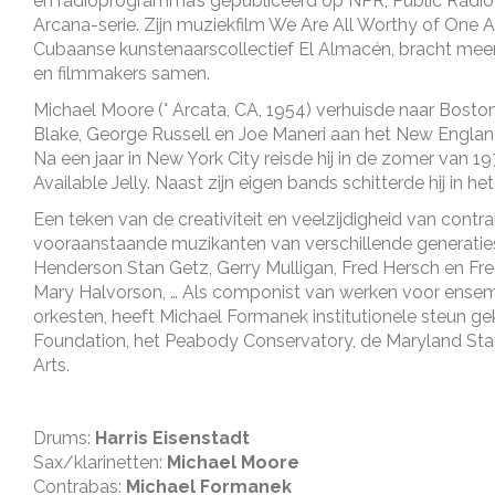
en radioprogramma’s gepubliceerd op NPR, Public Radio I
Arcana-serie. Zijn muziekfilm We Are All Worthy of One
Cubaanse kunstenaarscollectief El Almacén, bracht meer 
en filmmakers samen.
Michael Moore (° Arcata, CA, 1954) verhuisde naar Boston
Blake, George Russell en Joe Maneri aan het New England
Na een jaar in New York City reisde hij in de zomer van 
Available Jelly. Naast zijn eigen bands schitterde hij in h
Een teken van de creativiteit en veelzijdigheid van contr
vooraanstaande muzikanten van verschillende generatie
Henderson Stan Getz, Gerry Mulligan, Fred Hersch en Fred
Mary Halvorson, … Als componist van werken voor ensemb
orkesten, heeft Michael Formanek institutionele steun g
Foundation, het Peabody Conservatory, de Maryland State 
Arts.
Drums:
Harris Eisenstadt
Sax/klarinetten:
Michael Moore
Contrabas:
Michael Formanek