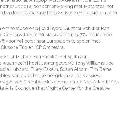
nternational, Afropop Worldwide en in John Zorn’s
I
 Another uit 2018, een samenwerking met Matanzas, het
dan dertig Cubaanse folkloristische en klassieke musici
N
C
 om te studeren bij Jaki Byard, Gunther Schuller, Ran
C
 Conservatory of Music, waar hij in 1977 afstudeerde.
1978 voor het eerst naar Europa om te spelen met
D
et Clusone Trio en ICP Orchestra.
E
abassist Michael Formanek is het scala aan
s waarmee hij heeft samengewerkt: Tony Williams, Joe
B
die Hubbard, Ellery Eskelin, Susan Alcorn, Tim Berne,
R
les, van duo’s tot gemengde jazz- en klassieke
ekregen van Chamber Music America, de Mid-Atlantic Arts
O
Arts Council en het Virginia Center for the Creative
U
C
K
E