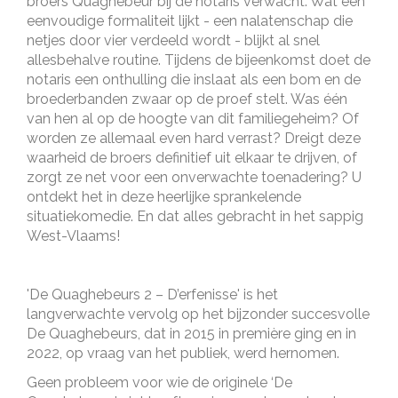
broers Quaghebeur bij de notaris verwacht. Wat een
eenvoudige formaliteit lijkt - een nalatenschap die
netjes door vier verdeeld wordt - blijkt al snel
allesbehalve routine. Tijdens de bijeenkomst doet de
notaris een onthulling die inslaat als een bom en de
broederbanden zwaar op de proef stelt. Was één
van hen al op de hoogte van dit familiegeheim? Of
worden ze allemaal even hard verrast? Dreigt deze
waarheid de broers definitief uit elkaar te drijven, of
zorgt ze net voor een onverwachte toenadering? U
ontdekt het in deze heerlijke sprankelende
situatiekomedie. En dat alles gebracht in het sappig
West-Vlaams!
'De Quaghebeurs 2 – D’erfenisse' is het
langverwachte vervolg op het bijzonder succesvolle
De Quaghebeurs, dat in 2015 in première ging en in
2022, op vraag van het publiek, werd hernomen.
Geen probleem voor wie de originele ‘De