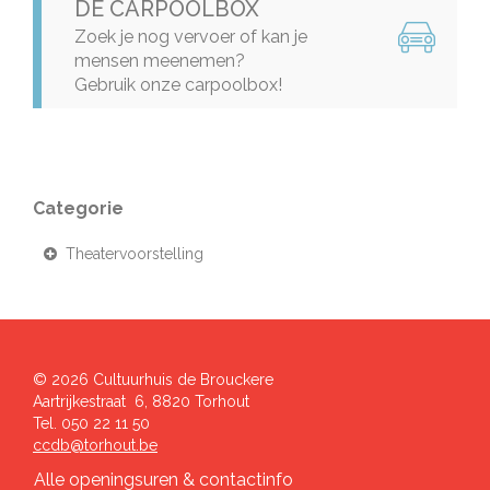
DE CARPOOLBOX
Zoek je nog vervoer of kan je
mensen meenemen?
Gebruik onze carpoolbox!
Categorie
Theatervoorstelling
© 2026 Cultuurhuis de Brouckere
Adres
,
Aartrijkestraat 6,
8820
Torhout
Tel.
050 22 11 50
E-
ccdb@torhout.be
mail
Alle openingsuren & contactinfo