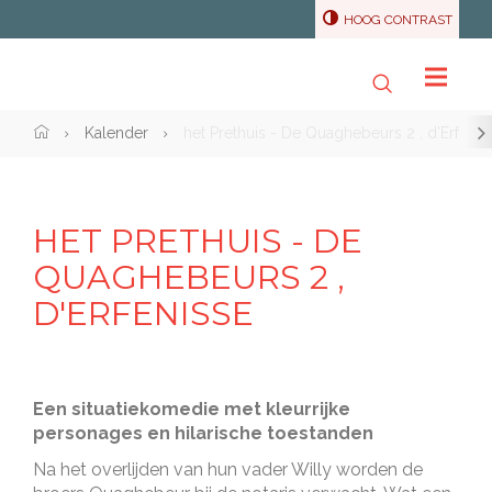
HOOG CONTRAST
CC
De
Zoeken
Menu
Brouckere
scr
Home">
Kalender
het Prethuis - De Quaghebeurs 2 , d'Erfenis
naa
link
Naar
content
HET PRETHUIS - DE
QUAGHEBEURS 2 ,
D'ERFENISSE
Een situatiekomedie met kleurrijke
personages en hilarische toestanden
Na het overlijden van hun vader Willy worden de